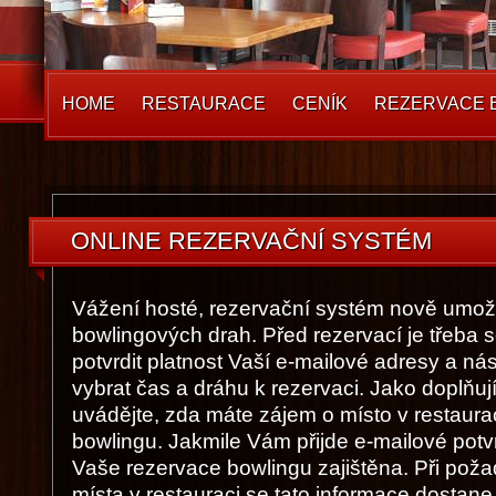
HOME
RESTAURACE
CENÍK
REZERVACE 
ONLINE REZERVAČNÍ SYSTÉM
Vážení hosté, rezervační systém nově umožň
bowlingových drah. Před rezervací je třeba s
potvrdit platnost Vaší e-mailové adresy a ná
vybrat čas a dráhu k rezervaci. Jako doplňuj
uvádějte, zda máte zájem o místo v restaura
bowlingu. Jakmile Vám přijde e-mailové potv
Vaše rezervace bowlingu zajištěna. Při poža
místa v restauraci se tato informace dostane