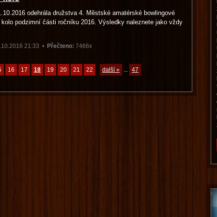
1.10.2016 odehrála družstva 4. Městské amatérské bowlingové
é kolo podzimní části ročníku 2016. Výsledky naleznete jako vždy
.10.2016 21:33 •
Přečteno:
7466x
5
16
17
18
19
20
21
22
další »
...
47