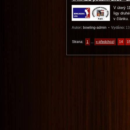
V úterý 1
ligy druh
v článku.
Autor:
bowling-admin
•
Vydáno:
13
Strana:
1
...
« předchozí
14
1