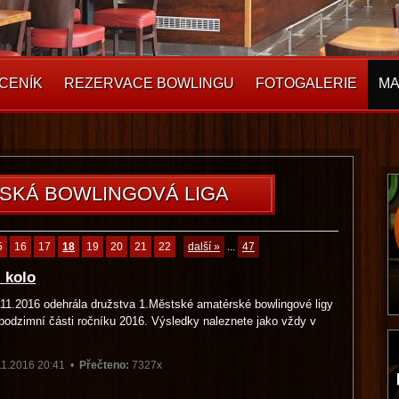
CENÍK
REZERVACE BOWLINGU
FOTOGALERIE
MA
SKÁ BOWLINGOVÁ LIGA
5
16
17
18
19
20
21
22
další »
...
47
 kolo
.11.2016 odehrála družstva 1.Městské amatérské bowlingové ligy
o podzimní části ročníku 2016. Výsledky naleznete jako vždy v
11.2016 20:41 •
Přečteno:
7327x