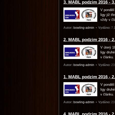
3. MABL podzim 2016 - 3.
V pondělí
ligy již 
vždy v čl
Autor:
bowling-admin
•
Vydáno:
7.
2. MABL podzim 2016 - 2.
V úterý 1
ligy druh
v článku.
Autor:
bowling-admin
•
Vydáno:
23
1. MABL podzim 2016 - 2.
V pondělí
ligy druh
v článku.
Autor:
bowling-admin
•
Vydáno:
23
4. MABL podzim 2016 - 2.