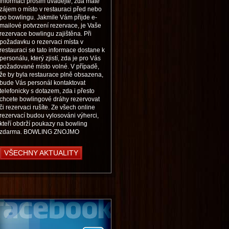
informaci prosím uvádějte, zda máte
zájem o místo v restauraci před nebo
po bowlingu. Jakmile Vám přijde e-
mailové potvrzení rezervace, je Vaše
rezervace bowlingu zajištěna. Při
požadavku o rezervaci místa v
restauraci se tato informace dostane k
personálu, který zjistí, zda je pro Vás
požadované místo volné. V případě,
že by byla restaurace plně obsazena,
bude Vás personál kontaktovat
telefonicky s dotazem, zda i přesto
chcete bowlingové dráhy rezervovat
či rezervaci rušíte. Ze všech online
rezervací budou vylosováni výherci,
kteří obdrží poukazy na bowling
zdarma. BOWLING ZNOJMO
VŠECHNY AKTUALITY