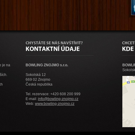
e je na
BOWLING ZNOJMO s.r.o.
BOWLI
Sokolsk
ších.
Sokolská 12
669 02 Znojmo
ch
Česká republika
Tel. rezervace: +420 608 200 999
E-mail:
info@bowling-znojmo.cz
Web:
www.bowling-znojmo.cz