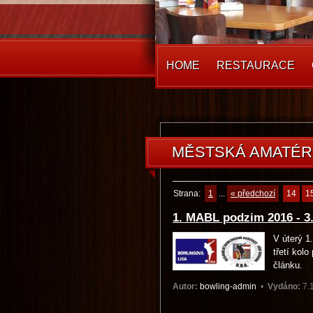
HOME
RESTAURACE
MABL
MĚSTSKÁ AMATÉR
Strana:
1
...
« předchozí
14
1
1. MABL podzim 2016 - 3.
V úterý 1
třetí kol
článku.
Autor:
bowling-admin
•
Vydáno:
7.