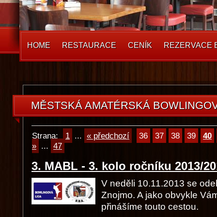
HOME
RESTAURACE
CENÍK
REZERVACE 
MABL
MĚSTSKÁ AMATÉRSKÁ BOWLINGOV
Strana:
1
...
« předchozí
36
37
38
39
40
»
...
47
3. MABL - 3. kolo ročníku 2013/2
V neděli 10.11.2013 se odeh
Znojmo. A jako obvykle Vám
přinášíme touto cestou.