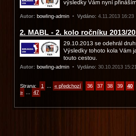
výsledky Vám nyní přináší
Autor:
bowling-admin
•
Vydáno:
4.11.2013 16:2
2. MABL - 2. kolo ročníku 2013/2
29.10.2013 se odehrál druh
Výsledky tohoto kola Vám 
touto cestou.
Autor:
bowling-admin
•
Vydáno:
30.10.2013 15:
Strana:
1
...
« předchozí
36
37
38
39
40
»
...
47