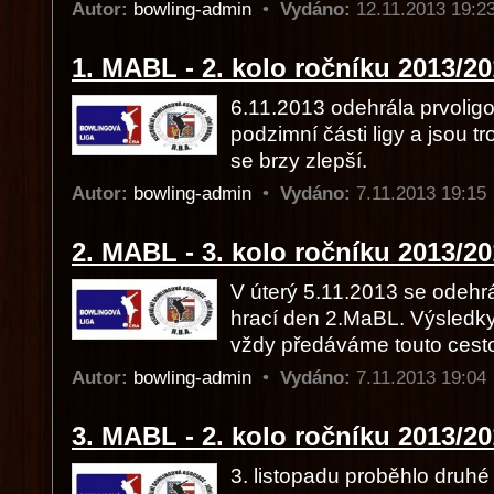
Autor:
bowling-admin
•
Vydáno:
12.11.2013 19:
1. MABL - 2. kolo ročníku 2013/2
6.11.2013 odehrála prvolig
podzimní části ligy a jsou tr
se brzy zlepší.
Autor:
bowling-admin
•
Vydáno:
7.11.2013 19:1
2. MABL - 3. kolo ročníku 2013/2
V úterý 5.11.2013 se odehrál 
hrací den 2.MaBL. Výsledky
vždy předáváme touto cest
Autor:
bowling-admin
•
Vydáno:
7.11.2013 19:0
3. MABL - 2. kolo ročníku 2013/2
3. listopadu proběhlo druhé